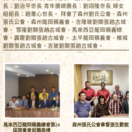
長：劉治平世長 青年團總團長：劉翊隆世長 婦女
組組長：趙蕙心世長。 拜會了森州劉氏公會、森州
張氏公會、森州龍岡親義會、吉隆玻劉關張趙古城
會、 雪隆劉關張趙古城會、馬來西亞龍岡親義總
會、霹靂劉關張趙古城會、 太平龍岡親義會、檳城
劉關張趙古城會、吉玻劉關張趙古城會。
馬來西亞龍岡親義總會第24
森州張氏公會拿督張生歡敘
屆理事會就職典禮