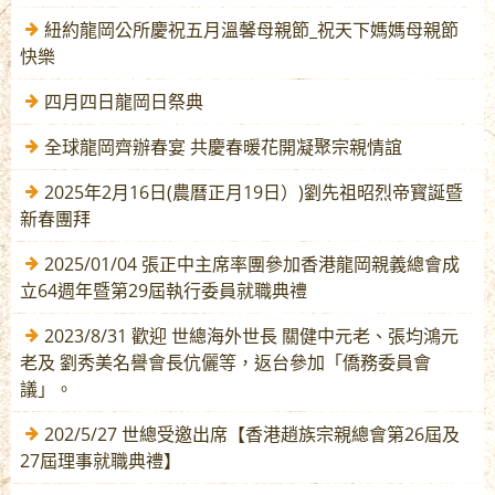
紐約龍岡公所慶祝五月溫馨母親節_祝天下媽媽母親節
快樂
四月四日龍岡日祭典
全球龍岡齊辦春宴 共慶春暖花開凝聚宗親情誼
2025年2月16日(農曆正月19日）)劉先祖昭烈帝寳誕暨
新春團拜
2025/01/04 張正中主席率團參加香港龍岡親義總會成
立64週年暨第29屆執行委員就職典禮
2023/8/31 歡迎 世總海外世長 關健中元老、張均鴻元
老及 劉秀美名譽會長伉儷等，返台參加「僑務委員會
議」。
202/5/27 世總受邀出席【香港趙族宗親總會第26屆及
27屆理事就職典禮】