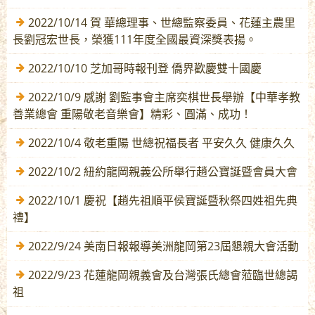
2022/10/14 賀 華總理事、世總監察委員、花蓮主農里
長劉冠宏世長，榮獲111年度全國最資深獎表揚。
2022/10/10 芝加哥時報刊登 僑界歡慶雙十國慶
2022/10/9 感謝 劉監事會主席奕棋世長舉辦【中華孝教
善業總會 重陽敬老音樂會】精彩、圓滿、成功！
2022/10/4 敬老重陽 世總祝福長者 平安久久 健康久久
2022/10/2 紐約龍岡親義公所舉行趙公寶誕暨會員大會
2022/10/1 慶祝【趙先祖順平侯寶誕暨秋祭四姓祖先典
禮】
2022/9/24 美南日報報導美洲龍岡第23屆懇親大會活動
2022/9/23 花蓮龍岡親義會及台灣張氏總會蒞臨世總謁
祖