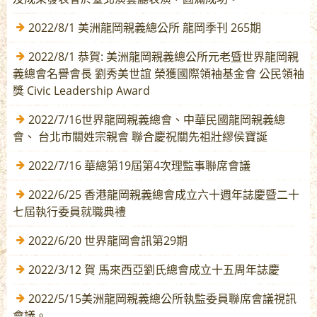
2022/8/1 美洲龍岡親義總公所 龍岡季刊 265期
2022/8/1 恭賀: 美洲龍岡親義總公所元老暨世界龍岡親
義總會名譽會長 劉秀美世誼 榮獲國際領袖基金會 公民領袖
獎 Civic Leadership Award
2022/7/16世界龍岡親義總會、中華民國龍岡親義總
會、 台北市關姓宗親會 聯合慶祝關先祖壯繆侯寶誕
2022/7/16 華總第19屆第4次理監事聯席會議
2022/6/25 香港龍岡親義總會成立六十週年誌慶暨二十
七屆執行委員就職典禮
2022/6/20 世界龍岡會訊第29期
2022/3/12 賀 馬來西亞劉氏總會成立十五周年誌慶
2022/5/15美洲龍岡親義總公所執監委員聯席會議視訊
會議。