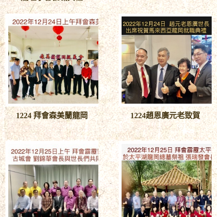
1224 拜會森美蘭龍岡
1224趙恩廣元老致賀