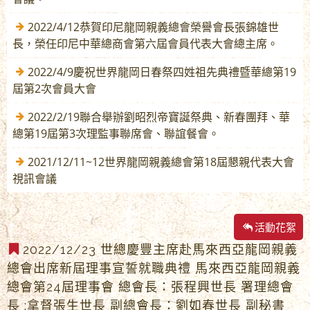
2022/4/12恭賀印尼龍岡親義總會榮譽會長張錦雄世
長，榮任印尼中華總商會第六屆會員代表大會總主席。
2022/4/9慶祝世界龍岡日春祭四姓祖先典禮暨華總第19
屆第2次會員大會
2022/2/19聯合舉辦劉昭烈帝寶誕祭典、新春團拜、華
總第19屆第3次理監事聯席會、聯誼餐會。
2021/12/11~12世界龍岡親義總會第18屆懇親代表大會
視訊會議
活動花絮
2022/12/23 世總慶豐主席赴馬來西亞龍岡親義
總會出席新屆理事宣誓就職典禮 馬來西亞龍岡親義
總會第24屆理事會 總會長：張程興世長 署理總會
長 :拿督張生世長 副總會長：劉如春世長 副秘書