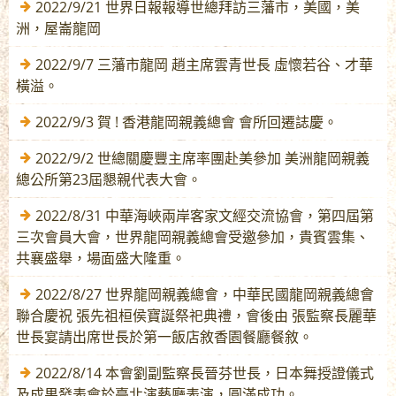
2022/9/21 世界日報報導世總拜訪三藩市，美國，美
洲，屋崙龍岡
2022/9/7 三藩市龍岡 趙主席雲青世長 虛懷若谷、才華
橫溢。
2022/9/3 賀 ! 香港龍岡親義總會 會所回遷誌慶。
2022/9/2 世總關慶豐主席率團赴美參加 美洲龍岡親義
總公所第23屆懇親代表大會。
2022/8/31 中華海峽兩岸客家文經交流協會，第四屆第
三次會員大會，世界龍岡親義總會受邀參加，貴賓雲集、
共襄盛舉，場面盛大隆重。
2022/8/27 世界龍岡親義總會，中華民國龍岡親義總會
聯合慶祝 張先祖桓侯寶誕祭祀典禮，會後由 張監察長麗華
世長宴請出席世長於第一飯店敘香園餐廳餐敘。
2022/8/14 本會劉副監察長晉芬世長，日本舞授證儀式
及成果發表會於臺北演藝廳表演，圓滿成功。