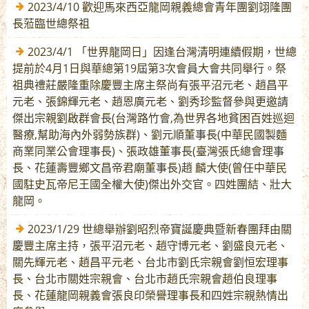
2023/4/10 歡迎馬來西亞龍岡親義總會青年團劉翊隆團
長蒞臨世總祭祖
2023/4/1 「世界龍岡日」因逢台灣清明連續假期，世總
提前於4月1日與華總第19屆第3次會員大會共同舉行。祭
祖典禮莊嚴隆重除慶豐主席主祭尚有張平沼元老、趙昌平
元老、張錦輝元老、趙恩廣元老、劉秀珍監督參與更邀請
傑出宗親劉啟群會長(台灣路竹會,為世界各地貧困百姓巡迴
醫療,幫助海內外弱勢族群)、劉元順董事長(中華民國製麵
商業同業公會理事長)、張政雄董事長(臺灣張氏總會理事
長、花蓮壽豐鄉文昌帝君廟董事長)趙 麟大使(曾任中華民
國駐史瓦帝尼王國全權大使)傑出外交官。四姓團結、壯大
龍岡。
2023/1/29 世總舉辦劉昭烈帝寶誕慶典暨新春團拜由關
慶豐主席主持，張平沼元老、趙守博元老、劉盛良元老、
關先輝元老、趙昌平元老、台北市劉氏宗親會劉恒宏理事
長、台北市關姓宗親會、台北市趙氏宗親會趙伯良理事
長、花蓮龍岡親義會張良印榮譽理事長和四姓宗親熱情出