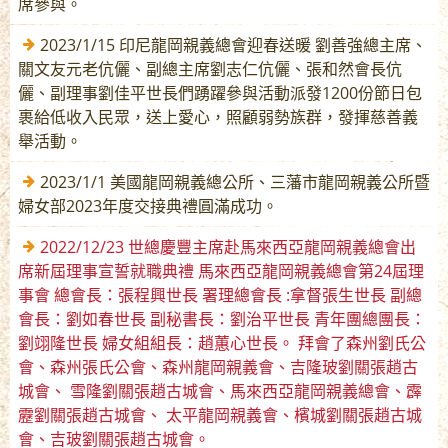
席參與。
2023/1/15 印尼龍岡親義總會迎春送暖 劉善強總主席、
關文友元老伉儷、副總主席劉志仁伉儷、張和然會長伉
儷、副理事劉佳平世長們踴躍參與活動派發1200份節日包
裹給低收入民眾，送上愛心，照顧弱勢族群，發揮慈善義
舉活動。
2023/1/1 美國龍岡親義總公所、三藩市龍岡親義公所暨
婦女部2023年度交接典禮圓滿成功。
2022/12/23 世總慶豐主席赴馬來西亞龍岡親義總會出
席新屆理事宣誓就職典禮 馬來西亞龍岡親義總會第24屆理
事會 總會長：張程興世長 署理總會長 :拿督張生世長 副總
會長：劉如春世長 副秘書長：劉治平世長 青年團總團長：
劉翊隆世長 婦女組組長：趙蕙心世長。 拜會了森州劉氏公
會、森州張氏公會、森州龍岡親義會、吉隆玻劉關張趙古
城會、 雪隆劉關張趙古城會、馬來西亞龍岡親義總會、霹
靂劉關張趙古城會、 太平龍岡親義會、檳城劉關張趙古城
會、吉玻劉關張趙古城會。