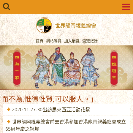
首頁
網站導覽
加入最愛
瀏覽紀錄
,惟德惟賢,可以服人。」
2020.11.27-30出訪馬來西亞活動花絮
世界龍岡親義總會前去香港參加香港龍岡親義總會成立
65周年慶之祝賀