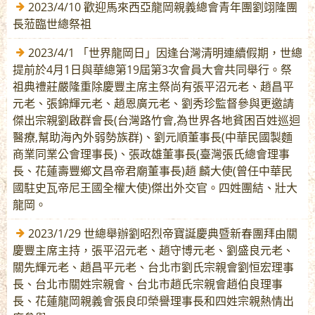
2023/4/10 歡迎馬來西亞龍岡親義總會青年團劉翊隆團
長蒞臨世總祭祖
2023/4/1 「世界龍岡日」因逢台灣清明連續假期，世總
提前於4月1日與華總第19屆第3次會員大會共同舉行。祭
祖典禮莊嚴隆重除慶豐主席主祭尚有張平沼元老、趙昌平
元老、張錦輝元老、趙恩廣元老、劉秀珍監督參與更邀請
傑出宗親劉啟群會長(台灣路竹會,為世界各地貧困百姓巡迴
醫療,幫助海內外弱勢族群)、劉元順董事長(中華民國製麵
商業同業公會理事長)、張政雄董事長(臺灣張氏總會理事
長、花蓮壽豐鄉文昌帝君廟董事長)趙 麟大使(曾任中華民
國駐史瓦帝尼王國全權大使)傑出外交官。四姓團結、壯大
龍岡。
2023/1/29 世總舉辦劉昭烈帝寶誕慶典暨新春團拜由關
慶豐主席主持，張平沼元老、趙守博元老、劉盛良元老、
關先輝元老、趙昌平元老、台北市劉氏宗親會劉恒宏理事
長、台北市關姓宗親會、台北市趙氏宗親會趙伯良理事
長、花蓮龍岡親義會張良印榮譽理事長和四姓宗親熱情出