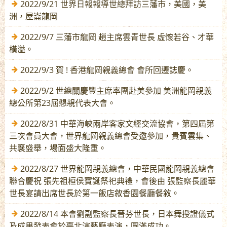
2022/9/21 世界日報報導世總拜訪三藩市，美國，美
洲，屋崙龍岡
2022/9/7 三藩市龍岡 趙主席雲青世長 虛懷若谷、才華
橫溢。
2022/9/3 賀 ! 香港龍岡親義總會 會所回遷誌慶。
2022/9/2 世總關慶豐主席率團赴美參加 美洲龍岡親義
總公所第23屆懇親代表大會。
2022/8/31 中華海峽兩岸客家文經交流協會，第四屆第
三次會員大會，世界龍岡親義總會受邀參加，貴賓雲集、
共襄盛舉，場面盛大隆重。
2022/8/27 世界龍岡親義總會，中華民國龍岡親義總會
聯合慶祝 張先祖桓侯寶誕祭祀典禮，會後由 張監察長麗華
世長宴請出席世長於第一飯店敘香園餐廳餐敘。
2022/8/14 本會劉副監察長晉芬世長，日本舞授證儀式
及成果發表會於臺北演藝廳表演，圓滿成功。