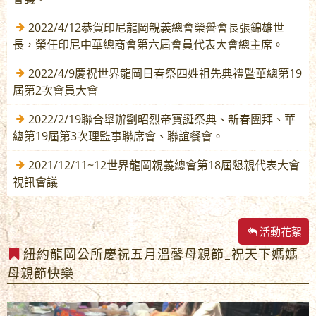
2022/4/12恭賀印尼龍岡親義總會榮譽會長張錦雄世
長，榮任印尼中華總商會第六屆會員代表大會總主席。
2022/4/9慶祝世界龍岡日春祭四姓祖先典禮暨華總第19
屆第2次會員大會
2022/2/19聯合舉辦劉昭烈帝寶誕祭典、新春團拜、華
總第19屆第3次理監事聯席會、聯誼餐會。
2021/12/11~12世界龍岡親義總會第18屆懇親代表大會
視訊會議
活動花絮
紐約龍岡公所慶祝五月溫馨母親節_祝天下媽媽
母親節快樂