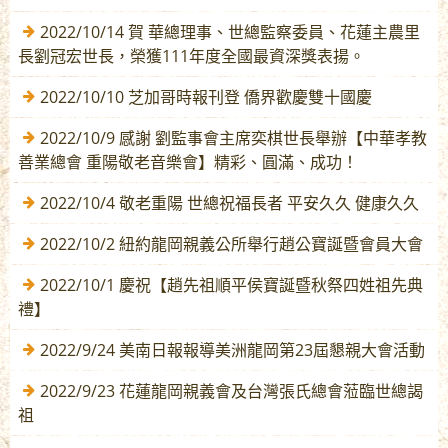
2022/10/14 賀 華總理事、世總監察委員、花蓮主農里
長劉冠宏世長，榮獲111年度全國最資深獎表揚。
2022/10/10 芝加哥時報刊登 僑界歡慶雙十國慶
2022/10/9 感謝 劉監事會主席奕棋世長舉辦【中華孝教
善業總會 重陽敬老音樂會】精彩、圓滿、成功！
2022/10/4 敬老重陽 世總祝福長者 平安久久 健康久久
2022/10/2 紐約龍岡親義公所舉行趙公寶誕暨會員大會
2022/10/1 慶祝【趙先祖順平侯寶誕暨秋祭四姓祖先典
禮】
2022/9/24 美南日報報導美洲龍岡第23屆懇親大會活動
2022/9/23 花蓮龍岡親義會及台灣張氏總會蒞臨世總謁
祖