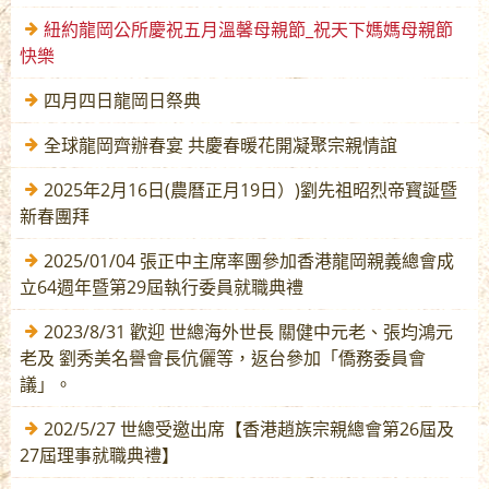
紐約龍岡公所慶祝五月溫馨母親節_祝天下媽媽母親節
快樂
四月四日龍岡日祭典
全球龍岡齊辦春宴 共慶春暖花開凝聚宗親情誼
2025年2月16日(農曆正月19日）)劉先祖昭烈帝寳誕暨
新春團拜
2025/01/04 張正中主席率團參加香港龍岡親義總會成
立64週年暨第29屆執行委員就職典禮
2023/8/31 歡迎 世總海外世長 關健中元老、張均鴻元
老及 劉秀美名譽會長伉儷等，返台參加「僑務委員會
議」。
202/5/27 世總受邀出席【香港趙族宗親總會第26屆及
27屆理事就職典禮】