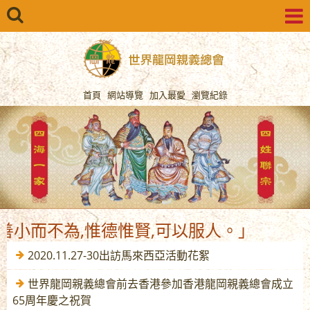
首頁
網站導覽
加入最愛
瀏覽紀錄
而不為,惟德惟賢,可以服人。」
2020.11.27-30出訪馬來西亞活動花絮
世界龍岡親義總會前去香港參加香港龍岡親義總會成立
65周年慶之祝賀