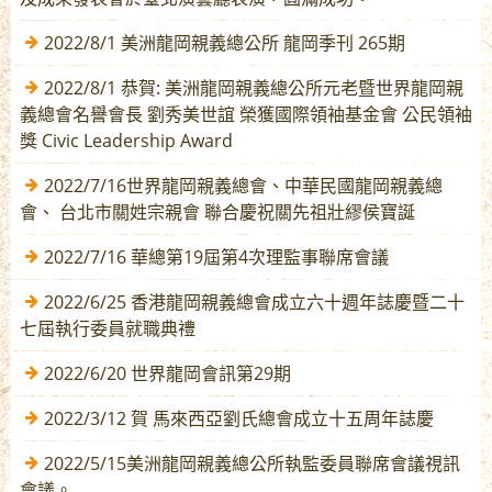
2022/8/1 美洲龍岡親義總公所 龍岡季刊 265期
2022/8/1 恭賀: 美洲龍岡親義總公所元老暨世界龍岡親
義總會名譽會長 劉秀美世誼 榮獲國際領袖基金會 公民領袖
獎 Civic Leadership Award
2022/7/16世界龍岡親義總會、中華民國龍岡親義總
會、 台北市關姓宗親會 聯合慶祝關先祖壯繆侯寶誕
2022/7/16 華總第19屆第4次理監事聯席會議
2022/6/25 香港龍岡親義總會成立六十週年誌慶暨二十
七屆執行委員就職典禮
2022/6/20 世界龍岡會訊第29期
2022/3/12 賀 馬來西亞劉氏總會成立十五周年誌慶
2022/5/15美洲龍岡親義總公所執監委員聯席會議視訊
會議。