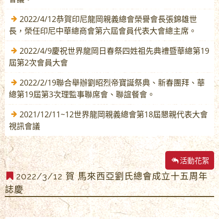
2022/4/12恭賀印尼龍岡親義總會榮譽會長張錦雄世
長，榮任印尼中華總商會第六屆會員代表大會總主席。
2022/4/9慶祝世界龍岡日春祭四姓祖先典禮暨華總第19
屆第2次會員大會
2022/2/19聯合舉辦劉昭烈帝寶誕祭典、新春團拜、華
總第19屆第3次理監事聯席會、聯誼餐會。
2021/12/11~12世界龍岡親義總會第18屆懇親代表大會
視訊會議
活動花絮
2022/3/12 賀 馬來西亞劉氏總會成立十五周年
誌慶