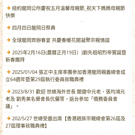
紐約龍岡公所慶祝五月溫馨母親節_祝天下媽媽母親節
快樂
四月四日龍岡日祭典
全球龍岡齊辦春宴 共慶春暖花開凝聚宗親情誼
2025年2月16日(農曆正月19日）)劉先祖昭烈帝寳誕暨
新春團拜
2025/01/04 張正中主席率團參加香港龍岡親義總會成
立64週年暨第29屆執行委員就職典禮
2023/8/31 歡迎 世總海外世長 關健中元老、張均鴻元
老及 劉秀美名譽會長伉儷等，返台參加「僑務委員會
議」。
202/5/27 世總受邀出席【香港趙族宗親總會第26屆及
27屆理事就職典禮】