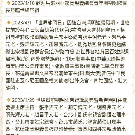
2023/4/10 歡迎馬來西亞龍岡親義總會青年團劉翊隆團
長蒞臨世總祭祖
2023/4/1 「世界龍岡日」因逢台灣清明連續假期，世總
提前於4月1日與華總第19屆第3次會員大會共同舉行。祭
祖典禮莊嚴隆重除慶豐主席主祭尚有張平沼元老、趙昌平
元老、張錦輝元老、趙恩廣元老、劉秀珍監督參與更邀請
傑出宗親劉啟群會長(台灣路竹會,為世界各地貧困百姓巡迴
醫療,幫助海內外弱勢族群)、劉元順董事長(中華民國製麵
商業同業公會理事長)、張政雄董事長(臺灣張氏總會理事
長、花蓮壽豐鄉文昌帝君廟董事長)趙 麟大使(曾任中華民
國駐史瓦帝尼王國全權大使)傑出外交官。四姓團結、壯大
龍岡。
2023/1/29 世總舉辦劉昭烈帝寶誕慶典暨新春團拜由關
慶豐主席主持，張平沼元老、趙守博元老、劉盛良元老、
關先輝元老、趙昌平元老、台北市劉氏宗親會劉恒宏理事
長、台北市關姓宗親會、台北市趙氏宗親會趙伯良理事
長、花蓮龍岡親義會張良印榮譽理事長和四姓宗親熱情出