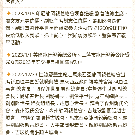
席參與。
2023/1/15 印尼龍岡親義總會迎春送暖 劉善強總主席、
關文友元老伉儷、副總主席劉志仁伉儷、張和然會長伉
儷、副理事劉佳平世長們踴躍參與活動派發1200份節日包
裹給低收入民眾，送上愛心，照顧弱勢族群，發揮慈善義
舉活動。
2023/1/1 美國龍岡親義總公所、三藩市龍岡親義公所暨
婦女部2023年度交接典禮圓滿成功。
2022/12/23 世總慶豐主席赴馬來西亞龍岡親義總會出
席新屆理事宣誓就職典禮 馬來西亞龍岡親義總會第24屆理
事會 總會長：張程興世長 署理總會長 :拿督張生世長 副總
會長：劉如春世長 副秘書長：劉治平世長 青年團總團長：
劉翊隆世長 婦女組組長：趙蕙心世長。 拜會了森州劉氏公
會、森州張氏公會、森州龍岡親義會、吉隆玻劉關張趙古
城會、 雪隆劉關張趙古城會、馬來西亞龍岡親義總會、霹
靂劉關張趙古城會、 太平龍岡親義會、檳城劉關張趙古城
會、吉玻劉關張趙古城會。