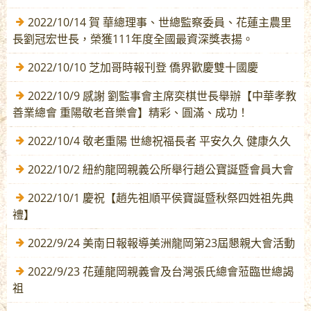
2022/10/14 賀 華總理事、世總監察委員、花蓮主農里
長劉冠宏世長，榮獲111年度全國最資深獎表揚。
2022/10/10 芝加哥時報刊登 僑界歡慶雙十國慶
2022/10/9 感謝 劉監事會主席奕棋世長舉辦【中華孝教
善業總會 重陽敬老音樂會】精彩、圓滿、成功！
2022/10/4 敬老重陽 世總祝福長者 平安久久 健康久久
2022/10/2 紐約龍岡親義公所舉行趙公寶誕暨會員大會
2022/10/1 慶祝【趙先祖順平侯寶誕暨秋祭四姓祖先典
禮】
2022/9/24 美南日報報導美洲龍岡第23屆懇親大會活動
2022/9/23 花蓮龍岡親義會及台灣張氏總會蒞臨世總謁
祖