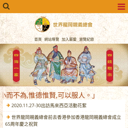
首頁
網站導覽
加入最愛
瀏覽紀錄
而不為,惟德惟賢,可以服人。」
2020.11.27-30出訪馬來西亞活動花絮
世界龍岡親義總會前去香港參加香港龍岡親義總會成立
65周年慶之祝賀