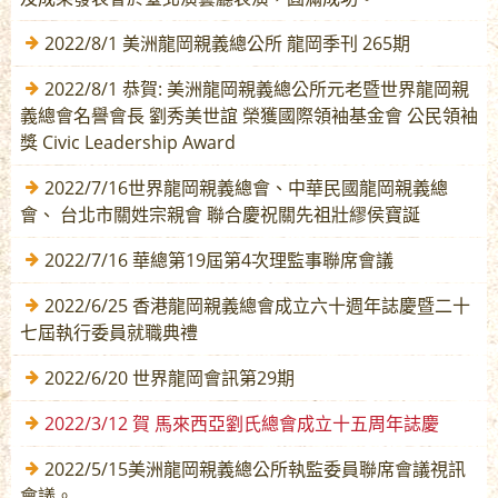
2022/8/1 美洲龍岡親義總公所 龍岡季刊 265期
2022/8/1 恭賀: 美洲龍岡親義總公所元老暨世界龍岡親
義總會名譽會長 劉秀美世誼 榮獲國際領袖基金會 公民領袖
獎 Civic Leadership Award
2022/7/16世界龍岡親義總會、中華民國龍岡親義總
會、 台北市關姓宗親會 聯合慶祝關先祖壯繆侯寶誕
2022/7/16 華總第19屆第4次理監事聯席會議
2022/6/25 香港龍岡親義總會成立六十週年誌慶暨二十
七屆執行委員就職典禮
2022/6/20 世界龍岡會訊第29期
2022/3/12 賀 馬來西亞劉氏總會成立十五周年誌慶
2022/5/15美洲龍岡親義總公所執監委員聯席會議視訊
會議。