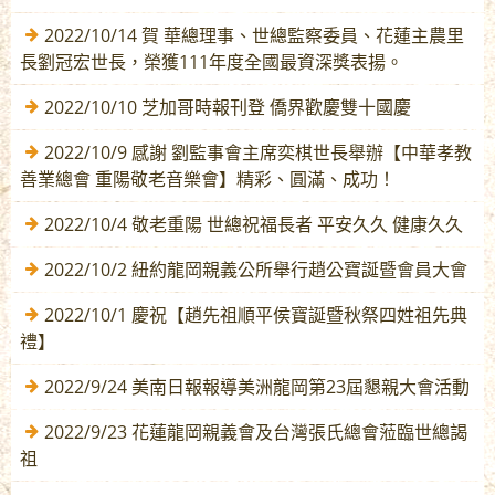
2022/10/14 賀 華總理事、世總監察委員、花蓮主農里
長劉冠宏世長，榮獲111年度全國最資深獎表揚。
2022/10/10 芝加哥時報刊登 僑界歡慶雙十國慶
2022/10/9 感謝 劉監事會主席奕棋世長舉辦【中華孝教
善業總會 重陽敬老音樂會】精彩、圓滿、成功！
2022/10/4 敬老重陽 世總祝福長者 平安久久 健康久久
2022/10/2 紐約龍岡親義公所舉行趙公寶誕暨會員大會
2022/10/1 慶祝【趙先祖順平侯寶誕暨秋祭四姓祖先典
禮】
2022/9/24 美南日報報導美洲龍岡第23屆懇親大會活動
2022/9/23 花蓮龍岡親義會及台灣張氏總會蒞臨世總謁
祖