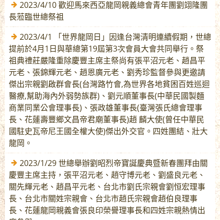
2023/4/10 歡迎馬來西亞龍岡親義總會青年團劉翊隆團
長蒞臨世總祭祖
2023/4/1 「世界龍岡日」因逢台灣清明連續假期，世總
提前於4月1日與華總第19屆第3次會員大會共同舉行。祭
祖典禮莊嚴隆重除慶豐主席主祭尚有張平沼元老、趙昌平
元老、張錦輝元老、趙恩廣元老、劉秀珍監督參與更邀請
傑出宗親劉啟群會長(台灣路竹會,為世界各地貧困百姓巡迴
醫療,幫助海內外弱勢族群)、劉元順董事長(中華民國製麵
商業同業公會理事長)、張政雄董事長(臺灣張氏總會理事
長、花蓮壽豐鄉文昌帝君廟董事長)趙 麟大使(曾任中華民
國駐史瓦帝尼王國全權大使)傑出外交官。四姓團結、壯大
龍岡。
2023/1/29 世總舉辦劉昭烈帝寶誕慶典暨新春團拜由關
慶豐主席主持，張平沼元老、趙守博元老、劉盛良元老、
關先輝元老、趙昌平元老、台北市劉氏宗親會劉恒宏理事
長、台北市關姓宗親會、台北市趙氏宗親會趙伯良理事
長、花蓮龍岡親義會張良印榮譽理事長和四姓宗親熱情出