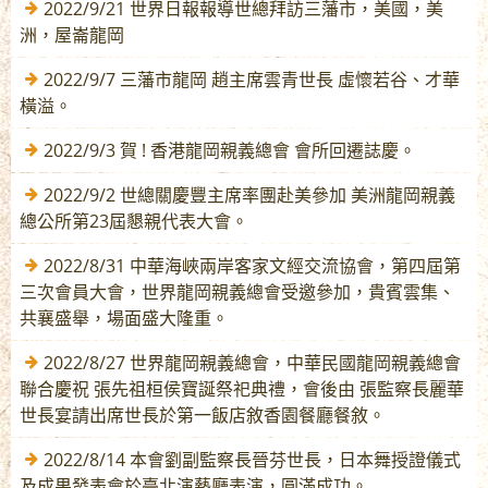
2022/9/21 世界日報報導世總拜訪三藩市，美國，美
洲，屋崙龍岡
2022/9/7 三藩市龍岡 趙主席雲青世長 虛懷若谷、才華
橫溢。
2022/9/3 賀 ! 香港龍岡親義總會 會所回遷誌慶。
2022/9/2 世總關慶豐主席率團赴美參加 美洲龍岡親義
總公所第23屆懇親代表大會。
2022/8/31 中華海峽兩岸客家文經交流協會，第四屆第
三次會員大會，世界龍岡親義總會受邀參加，貴賓雲集、
共襄盛舉，場面盛大隆重。
2022/8/27 世界龍岡親義總會，中華民國龍岡親義總會
聯合慶祝 張先祖桓侯寶誕祭祀典禮，會後由 張監察長麗華
世長宴請出席世長於第一飯店敘香園餐廳餐敘。
2022/8/14 本會劉副監察長晉芬世長，日本舞授證儀式
及成果發表會於臺北演藝廳表演，圓滿成功。