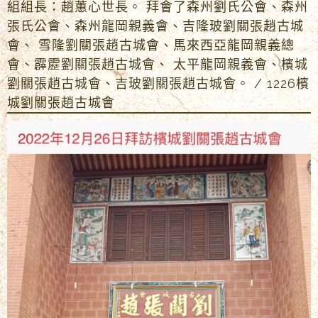
組組長：趙蕙心世長。 拜會了森州劉氏公會、森州
張氏公會、森州龍岡親義會、吉隆玻劉關張趙古城
會、 雪隆劉關張趙古城會、馬來西亞龍岡親義總
會、霹靂劉關張趙古城會、 太平龍岡親義會、檳城
劉關張趙古城會、吉玻劉關張趙古城會。 / 1226檳
城劉關張趙古城會