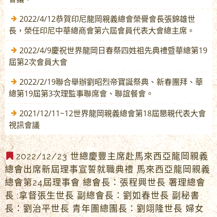
2022/4/12恭賀印尼龍岡親義總會榮譽會長張錦雄世
長，榮任印尼中華總商會第六屆會員代表大會總主席。
2022/4/9慶祝世界龍岡日春祭四姓祖先典禮暨華總第19
屆第2次會員大會
2022/2/19聯合舉辦劉昭烈帝寶誕祭典、新春團拜、華
總第19屆第3次理監事聯席會、聯誼餐會。
2021/12/11~12世界龍岡親義總會第18屆懇親代表大會
視訊會議
2022/12/23 世總慶豐主席赴馬來西亞龍岡親義
總會出席新屆理事宣誓就職典禮 馬來西亞龍岡親義
總會第24屆理事會 總會長：張程興世長 署理總會
長 :拿督張生世長 副總會長：劉如春世長 副秘書
長：劉治平世長 青年團總團長：劉翊隆世長 婦女