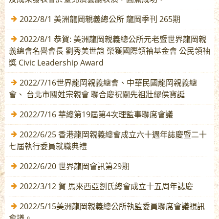
2022/8/1 美洲龍岡親義總公所 龍岡季刊 265期
2022/8/1 恭賀: 美洲龍岡親義總公所元老暨世界龍岡親
義總會名譽會長 劉秀美世誼 榮獲國際領袖基金會 公民領袖
獎 Civic Leadership Award
2022/7/16世界龍岡親義總會、中華民國龍岡親義總
會、 台北市關姓宗親會 聯合慶祝關先祖壯繆侯寶誕
2022/7/16 華總第19屆第4次理監事聯席會議
2022/6/25 香港龍岡親義總會成立六十週年誌慶暨二十
七屆執行委員就職典禮
2022/6/20 世界龍岡會訊第29期
2022/3/12 賀 馬來西亞劉氏總會成立十五周年誌慶
2022/5/15美洲龍岡親義總公所執監委員聯席會議視訊
會議。