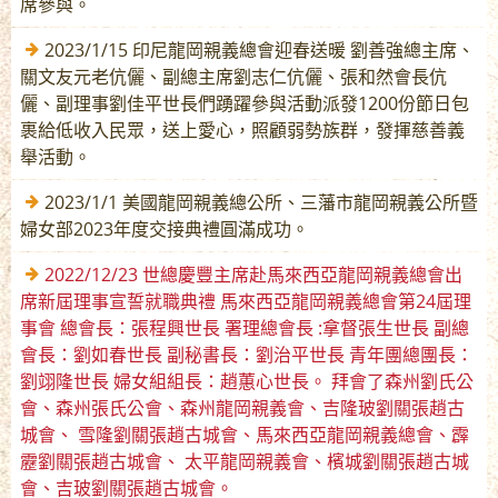
席參與。
2023/1/15 印尼龍岡親義總會迎春送暖 劉善強總主席、
關文友元老伉儷、副總主席劉志仁伉儷、張和然會長伉
儷、副理事劉佳平世長們踴躍參與活動派發1200份節日包
裹給低收入民眾，送上愛心，照顧弱勢族群，發揮慈善義
舉活動。
2023/1/1 美國龍岡親義總公所、三藩市龍岡親義公所暨
婦女部2023年度交接典禮圓滿成功。
2022/12/23 世總慶豐主席赴馬來西亞龍岡親義總會出
席新屆理事宣誓就職典禮 馬來西亞龍岡親義總會第24屆理
事會 總會長：張程興世長 署理總會長 :拿督張生世長 副總
會長：劉如春世長 副秘書長：劉治平世長 青年團總團長：
劉翊隆世長 婦女組組長：趙蕙心世長。 拜會了森州劉氏公
會、森州張氏公會、森州龍岡親義會、吉隆玻劉關張趙古
城會、 雪隆劉關張趙古城會、馬來西亞龍岡親義總會、霹
靂劉關張趙古城會、 太平龍岡親義會、檳城劉關張趙古城
會、吉玻劉關張趙古城會。