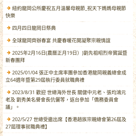
紐約龍岡公所慶祝五月溫馨母親節_祝天下媽媽母親節
快樂
四月四日龍岡日祭典
全球龍岡齊辦春宴 共慶春暖花開凝聚宗親情誼
2025年2月16日(農曆正月19日）)劉先祖昭烈帝寳誕暨
新春團拜
2025/01/04 張正中主席率團參加香港龍岡親義總會成
立64週年暨第29屆執行委員就職典禮
2023/8/31 歡迎 世總海外世長 關健中元老、張均鴻元
老及 劉秀美名譽會長伉儷等，返台參加「僑務委員會
議」。
202/5/27 世總受邀出席【香港趙族宗親總會第26屆及
27屆理事就職典禮】