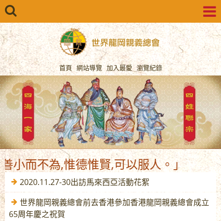
首頁
網站導覽
加入最愛
瀏覽紀錄
而不為,惟德惟賢,可以服人。」
2020.11.27-30出訪馬來西亞活動花絮
世界龍岡親義總會前去香港參加香港龍岡親義總會成立
65周年慶之祝賀