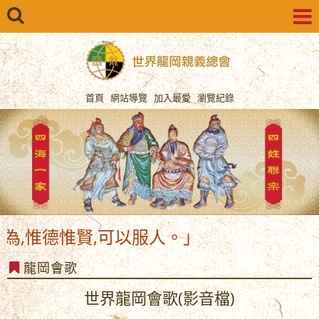
首頁
網站導覽
加入最愛
瀏覽紀錄
為,惟德惟賢,可以服人。」
龍岡會歌
世界龍岡會歌(影音檔)