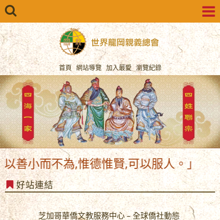
首頁
網站導覽
加入最愛
瀏覽紀錄
以善小而不為,惟德惟賢,可以服人。」
好站連結
芝加哥華僑文教服務中心 – 全球僑社動態