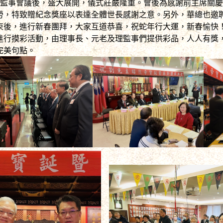
理監事會議後，盛大展開，儀式莊嚴隆重。會後為感謝前主席關
勞，特致贈紀念獎座以表達全體世長感謝之意。另外，華總也邀
束後，進行新春團拜，大家互道恭喜，祝蛇年行大運，新春愉快
進行摸彩活動，由理事長、元老及理監事們提供彩品，人人有獎
完美句點。