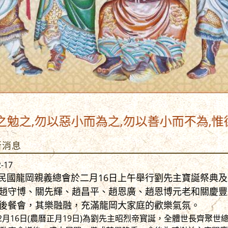
惡小而為之,勿以善小而不為,惟德惟賢,可以
新消息
2-17
民國龍岡親義總會於二月16日上午舉行劉先主寶誕祭典及
趙守博、關先輝、趙昌平、趙恩廣、趙恩博元老和關慶豐
後餐會，其樂融融，充滿龍岡大家庭的歡樂氣氛。
5年2月16日(農曆正月19日)為劉先主昭烈帝寳誕，全體世長齊聚