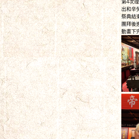
第4次
出和辛
祭典結
團拜後
動畫下