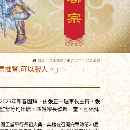
首頁
最新消息 / 重要公告
最新消息
服人。」
2025年新春團拜，由張正中理事長主持，張
監督等均出席，四姓宗長歡聚ㄧ堂，互相拜
世總蘭臣堂舉行祭祖大典，典禮在召開完華總第20屆