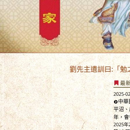
劉先主遺訓曰:「勉之勉之,勿以
最
2025-0
中華
平沼、
年，會
202