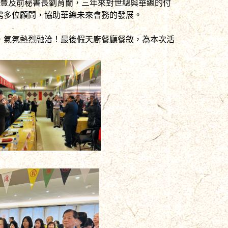
慶豐及前秘書長劉育蘭，三年來對世總與華總的付
聘多位顧問，協助華總未來會務的發展。
！
，氣氛熱烈融洽！最後假天廚餐廳餐敘，為本次活