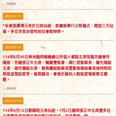
...
more
2025-07-15
*本會張廣博元老於日前仙逝，家屬無舉行公祭儀式，開放三天拈
香，多位世長自發性前往會館悼祭。
2025-07-15
114年6月30日美洲龍岡親義總公所張人睿副主席蒞臨世總會所
謁祖，世總張正中主席、關慶豐監督、趙仁君監察長、關先煌副
主席、趙世聰副主席、劉育蘭副監察長暨劉東隆秘書長接待陪同
祭祖並閒話家常，氣氛融洽，會後於蘇杭小館設宴餐敘賓主盡
歡。
...
more
2025-07-15
114年6月12日劉國昭元老仙逝，7月2日龍岡張正中主席暨多位