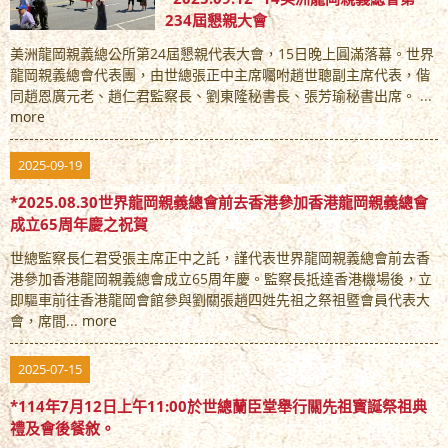
234屆懇親大會
美洲龍岡親義總公所第24屆懇親代表大會，15日晚上圓滿落幕。世界
龍岡親義總會代表團，由世總張正中主席囑咐趙世聰副主席代表，偕
同趙恩廣元老、趙仁君監察長、劉東隆秘書長、張芳瑜秘書出席。 ...
more
2025-09-19
*2025.08.30世界龍岡親義總會前去香港參加香港龍岡親義總會
成立65周年慶之祝賀
世總監察長仁君受張主席正中之託，謹代表世界龍岡親義總會前去香
港參加香港龍岡親義總會成立65周年慶。監察長抵達香港機場後，立
即驅車前往香港龍岡會館參與劉關張趙四姓先祖之祭祖暨會員代表大
會，席間...
more
2025-07-15
*114年7月12日上午11:00於世總蘭臣堂舉行關先祖寳誕祭祖典
禮及會後餐敘。