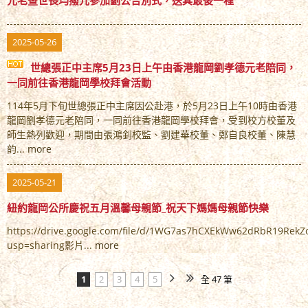
元老暨世長均撥冗參加劉公告別式，送其最後一程
2025-05-26
世總張正中主席5月23日上午由香港龍岡劉孝德元老陪同，
一同前往香港龍岡學校拜會活動
114年5月下旬世總張正中主席因公赴港，於5月23日上午10時由香港
龍岡劉孝德元老陪同，一同前往香港龍岡學校拜會，受到校方校董及
師生熱列歡迎，期間由張鴻釗校監、劉建華校董、鄭自良校董、陳慧
韵...
more
2025-05-21
紐約龍岡公所慶祝五月溫馨母親節_祝天下媽媽母親節快樂
https://drive.google.com/file/d/1WG7as7hCXEkWw62dRbR19Rek
usp=sharing影片...
more
1
2
3
4
5
全 47 筆