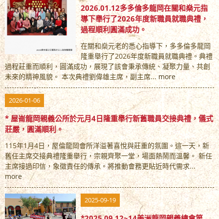
2026.01.12多多倫多龍岡在關和燊元指
導下舉行了2026年度新職員就職典禮，
過程順利圓滿成功。
在關和燊元老的悉心指導下，多多倫多龍岡
隆重舉行了2026年度新職員就職典禮。典禮
過程莊重而順利，圓滿成功，展現了該會秉承傳統、凝聚力量、共創
未來的精神風貌。 本次典禮劉偉雄主席，副主席...
more
2026-01-06
* 屋崙龍岡親義公所於元月4日隆重舉行新舊職員交接典禮，儀式
莊嚴，圓滿順利。
115年1月4日，屋倫龍岡會所洋溢著喜悅與莊重的氛圍。這一天，新
舊任主席交接典禮隆重舉行，宗親齊聚一堂，場面熱鬧而溫馨。 新任
主席接過印信，象徵責任的傳承。將推動會務更貼近時代需求...
more
2025-09-19
*2025.09.12~14美洲龍岡親義總會第