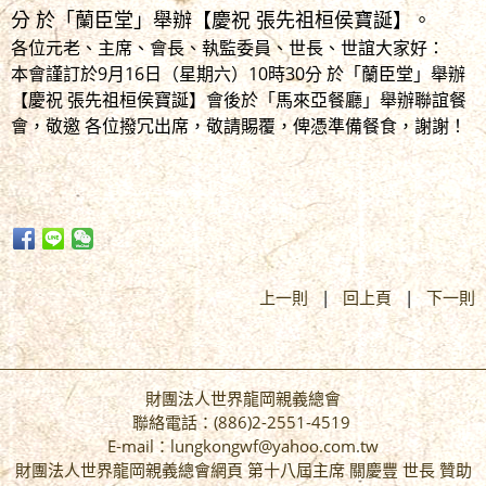
分 於「蘭臣堂」舉辦【慶祝 張先祖桓侯寶誕】。
各位元老、主席、會長、執監委員、世長、世誼大家好：
本會謹訂於9月16日（星期六）10時30分 於「蘭臣堂」舉辦
【慶祝 張先祖桓侯寶誕】會後於「馬來亞餐廳」舉辦聯誼餐
會，敬邀 各位撥冗出席，敬請賜覆，俾憑準備餐食，謝謝！
上一則
|
回上頁
|
下一則
財團法人世界龍岡親義總會
聯絡電話：(886)2-2551-4519
E-mail：lungkongwf@yahoo.com.tw
財團法人世界龍岡親義總會網頁 第十八屆主席 關慶豐 世長 贊助