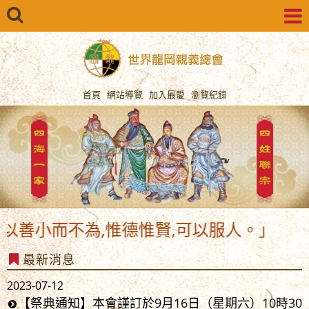
首頁
網站導覽
加入最愛
瀏覽紀錄
以善小而不為,惟德惟賢,可以服人。」
最新消息
2023-07-12
【祭典通知】本會謹訂於9月16日（星期六）10時30