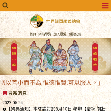
首頁
網站導覽
加入最愛
瀏覽紀錄
勿以善小而不為,惟德惟賢,可以服人。」
最新消息
2023-06-24
【祭典通知】本會謹訂於8月10日 舉辦【慶祝 關壯