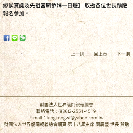
繆侯寶誕及先祖宮廟參拜一日遊】 敬邀各位世長踴躍
報名參加。
上一則
|
回上頁
|
下一則
財團法人世界龍岡親義總會
聯絡電話：(886)2-2551-4519
E-mail：lungkongwf@yahoo.com.tw
財團法人世界龍岡親義總會網頁 第十八屆主席 關慶豐 世長 贊助