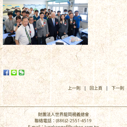
上一則
|
回上頁
|
下一則
財團法人世界龍岡親義總會
聯絡電話：(886)2-2551-4519
E-mail：lungkongwf@yahoo.com.tw