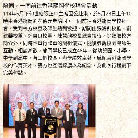
陪同，一同前往香港龍岡學校拜會活動
114年5月下旬世總張正中主席因公赴港，於5月23日上午10
時由香港龍岡劉孝德元老陪同，一同前往香港龍岡學校拜
會，受到校方校董及師生熱列歡迎，期間由張鴻釗校監、劉
建華校董、鄭自良校董、陳慧韵校長親自接待，除聽取校方
簡介外，同時也舉行隆重的謁祖儀式，隨後參觀校園與師生
互動，相談甚歡，龍岡學校已成立48年，從幼兒園、小學、
中學到高中，有三個校區，辦學績效卓著，感佩香港龍岡學
校的作育英才，雙方也互贈錦旗以為紀念，為此次行程劃下
完美句點。