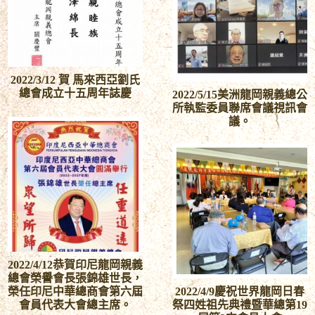
2022/3/12 賀 馬來西亞劉氏
總會成立十五周年誌慶
2022/5/15美洲龍岡親義總公
所執監委員聯席會議視訊會
議。
2022/4/12恭賀印尼龍岡親義
總會榮譽會長張錦雄世長，
榮任印尼中華總商會第六屆
2022/4/9慶祝世界龍岡日春
會員代表大會總主席。
祭四姓祖先典禮暨華總第19