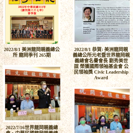
2022/8/1 美洲龍岡親義總公
2022/8/1 恭賀: 美洲龍岡親
所 龍岡季刊 265期
義總公所元老暨世界龍岡親
義總會名譽會長 劉秀美世
誼 榮獲國際領袖基金會 公
民領袖獎 Civic Leadership
Award
2022/7/16世界龍岡親義總