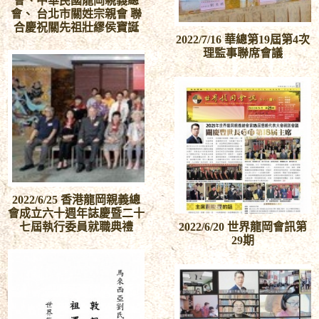
會、中華民國龍岡親義總
會、 台北市關姓宗親會 聯
合慶祝關先祖壯繆侯寶誕
2022/7/16 華總第19屆第4次
理監事聯席會議
2022/6/25 香港龍岡親義總
會成立六十週年誌慶暨二十
七屆執行委員就職典禮
2022/6/20 世界龍岡會訊第
29期