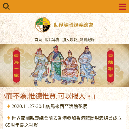
首頁
網站導覽
加入最愛
瀏覽紀錄
為,惟德惟賢,可以服人。」
2020.11.27-30出訪馬來西亞活動花絮
世界龍岡親義總會前去香港參加香港龍岡親義總會成立
65周年慶之祝賀