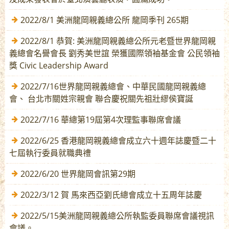
2022/8/1 美洲龍岡親義總公所 龍岡季刊 265期
2022/8/1 恭賀: 美洲龍岡親義總公所元老暨世界龍岡親
義總會名譽會長 劉秀美世誼 榮獲國際領袖基金會 公民領袖
獎 Civic Leadership Award
2022/7/16世界龍岡親義總會、中華民國龍岡親義總
會、 台北市關姓宗親會 聯合慶祝關先祖壯繆侯寶誕
2022/7/16 華總第19屆第4次理監事聯席會議
2022/6/25 香港龍岡親義總會成立六十週年誌慶暨二十
七屆執行委員就職典禮
2022/6/20 世界龍岡會訊第29期
2022/3/12 賀 馬來西亞劉氏總會成立十五周年誌慶
2022/5/15美洲龍岡親義總公所執監委員聯席會議視訊
會議。