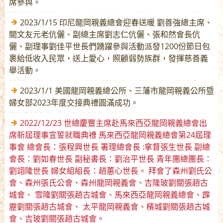
席參與。
2023/1/15 印尼龍岡親義總會迎春送暖 劉善強總主席、
關文友元老伉儷、副總主席劉志仁伉儷、張和然會長伉
儷、副理事劉佳平世長們踴躍參與活動派發1200份節日包
裹給低收入民眾，送上愛心，照顧弱勢族群，發揮慈善義
舉活動。
2023/1/1 美國龍岡親義總公所、三藩市龍岡親義公所暨
婦女部2023年度交接典禮圓滿成功。
2022/12/23 世總慶豐主席赴馬來西亞龍岡親義總會出
席新屆理事宣誓就職典禮 馬來西亞龍岡親義總會第24屆理
事會 總會長：張程興世長 署理總會長 :拿督張生世長 副總
會長：劉如春世長 副秘書長：劉治平世長 青年團總團長：
劉翊隆世長 婦女組組長：趙蕙心世長。 拜會了森州劉氏公
會、森州張氏公會、森州龍岡親義會、吉隆玻劉關張趙古
城會、 雪隆劉關張趙古城會、馬來西亞龍岡親義總會、霹
靂劉關張趙古城會、 太平龍岡親義會、檳城劉關張趙古城
會、吉玻劉關張趙古城會。