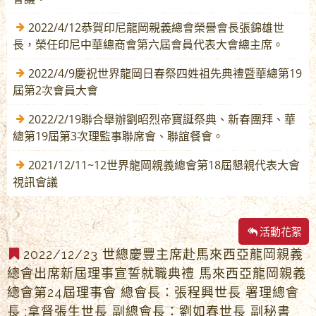
2022/4/12恭賀印尼龍岡親義總會榮譽會長張錦雄世
長，榮任印尼中華總商會第六屆會員代表大會總主席。
2022/4/9慶祝世界龍岡日春祭四姓祖先典禮暨華總第19
屆第2次會員大會
2022/2/19聯合舉辦劉昭烈帝寶誕祭典、新春團拜、華
總第19屆第3次理監事聯席會、聯誼餐會。
2021/12/11~12世界龍岡親義總會第18屆懇親代表大會
視訊會議
活動花絮
2022/12/23 世總慶豐主席赴馬來西亞龍岡親義
總會出席新屆理事宣誓就職典禮 馬來西亞龍岡親義
總會第24屆理事會 總會長：張程興世長 署理總會
長 :拿督張生世長 副總會長：劉如春世長 副秘書