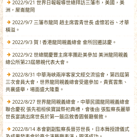
2022/9/21 世界日報報導世總拜訪三藩市，美國，美
洲，屋崙龍岡
2022/9/7 三藩市龍岡 趙主席雲青世長 虛懷若谷、才華
橫溢。
2022/9/3 賀 ! 香港龍岡親義總會 會所回遷誌慶。
2022/9/2 世總關慶豐主席率團赴美參加 美洲龍岡親義
總公所第23屆懇親代表大會。
2022/8/31 中華海峽兩岸客家文經交流協會，第四屆第
三次會員大會，世界龍岡親義總會受邀參加，貴賓雲集、
共襄盛舉，場面盛大隆重。
2022/8/27 世界龍岡親義總會，中華民國龍岡親義總會
聯合慶祝 張先祖桓侯寶誕祭祀典禮，會後由 張監察長麗華
世長宴請出席世長於第一飯店敘香園餐廳餐敘。
2022/8/14 本會劉副監察長晉芬世長，日本舞授證儀式
及成果發表會於臺北演藝廳表演，圓滿成功。