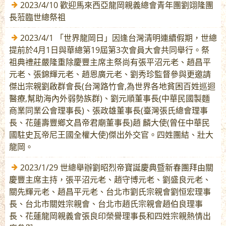
2023/4/10 歡迎馬來西亞龍岡親義總會青年團劉翊隆團
長蒞臨世總祭祖
2023/4/1 「世界龍岡日」因逢台灣清明連續假期，世總
提前於4月1日與華總第19屆第3次會員大會共同舉行。祭
祖典禮莊嚴隆重除慶豐主席主祭尚有張平沼元老、趙昌平
元老、張錦輝元老、趙恩廣元老、劉秀珍監督參與更邀請
傑出宗親劉啟群會長(台灣路竹會,為世界各地貧困百姓巡迴
醫療,幫助海內外弱勢族群)、劉元順董事長(中華民國製麵
商業同業公會理事長)、張政雄董事長(臺灣張氏總會理事
長、花蓮壽豐鄉文昌帝君廟董事長)趙 麟大使(曾任中華民
國駐史瓦帝尼王國全權大使)傑出外交官。四姓團結、壯大
龍岡。
2023/1/29 世總舉辦劉昭烈帝寶誕慶典暨新春團拜由關
慶豐主席主持，張平沼元老、趙守博元老、劉盛良元老、
關先輝元老、趙昌平元老、台北市劉氏宗親會劉恒宏理事
長、台北市關姓宗親會、台北市趙氏宗親會趙伯良理事
長、花蓮龍岡親義會張良印榮譽理事長和四姓宗親熱情出