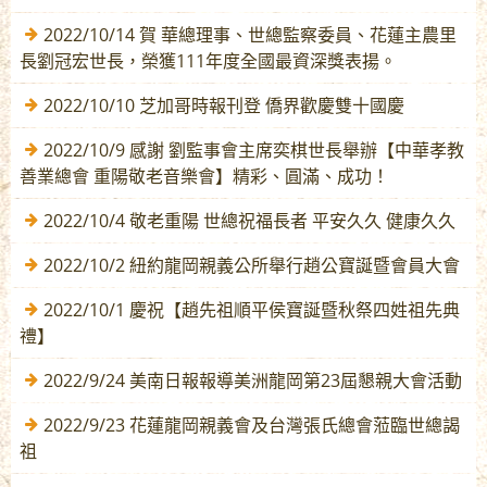
2022/10/14 賀 華總理事、世總監察委員、花蓮主農里
長劉冠宏世長，榮獲111年度全國最資深獎表揚。
2022/10/10 芝加哥時報刊登 僑界歡慶雙十國慶
2022/10/9 感謝 劉監事會主席奕棋世長舉辦【中華孝教
善業總會 重陽敬老音樂會】精彩、圓滿、成功！
2022/10/4 敬老重陽 世總祝福長者 平安久久 健康久久
2022/10/2 紐約龍岡親義公所舉行趙公寶誕暨會員大會
2022/10/1 慶祝【趙先祖順平侯寶誕暨秋祭四姓祖先典
禮】
2022/9/24 美南日報報導美洲龍岡第23屆懇親大會活動
2022/9/23 花蓮龍岡親義會及台灣張氏總會蒞臨世總謁
祖