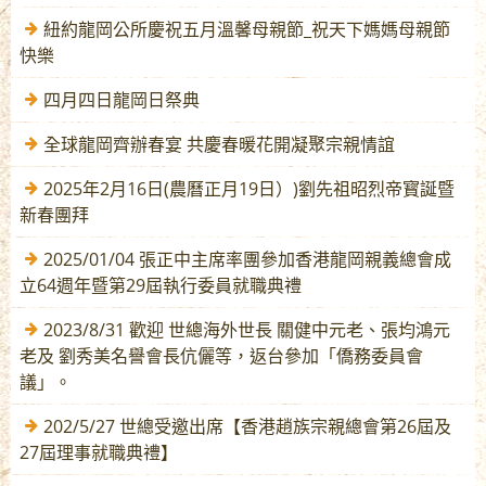
紐約龍岡公所慶祝五月溫馨母親節_祝天下媽媽母親節
快樂
四月四日龍岡日祭典
全球龍岡齊辦春宴 共慶春暖花開凝聚宗親情誼
2025年2月16日(農曆正月19日）)劉先祖昭烈帝寳誕暨
新春團拜
2025/01/04 張正中主席率團參加香港龍岡親義總會成
立64週年暨第29屆執行委員就職典禮
2023/8/31 歡迎 世總海外世長 關健中元老、張均鴻元
老及 劉秀美名譽會長伉儷等，返台參加「僑務委員會
議」。
202/5/27 世總受邀出席【香港趙族宗親總會第26屆及
27屆理事就職典禮】