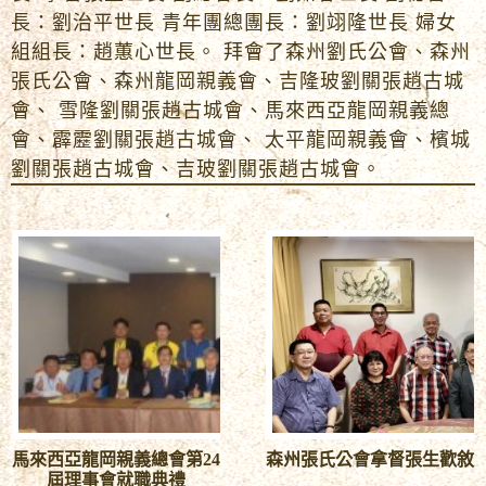
長：劉治平世長 青年團總團長：劉翊隆世長 婦女
組組長：趙蕙心世長。 拜會了森州劉氏公會、森州
張氏公會、森州龍岡親義會、吉隆玻劉關張趙古城
會、 雪隆劉關張趙古城會、馬來西亞龍岡親義總
會、霹靂劉關張趙古城會、 太平龍岡親義會、檳城
劉關張趙古城會、吉玻劉關張趙古城會。
馬來西亞龍岡親義總會第24
森州張氏公會拿督張生歡敘
屆理事會就職典禮