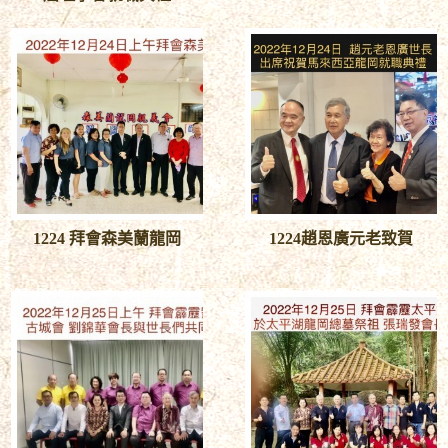
1224 拜會森美蘭龍岡
1224趙恩廣元老致賀