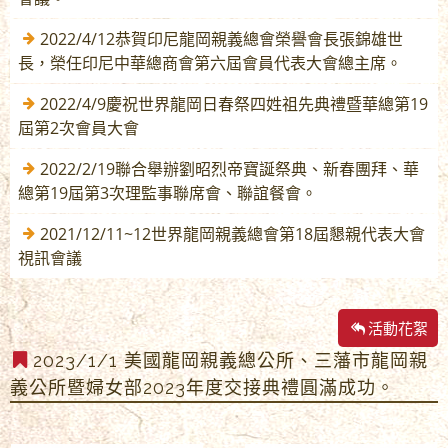
2022/4/12恭賀印尼龍岡親義總會榮譽會長張錦雄世
長，榮任印尼中華總商會第六屆會員代表大會總主席。
2022/4/9慶祝世界龍岡日春祭四姓祖先典禮暨華總第19
屆第2次會員大會
2022/2/19聯合舉辦劉昭烈帝寶誕祭典、新春團拜、華
總第19屆第3次理監事聯席會、聯誼餐會。
2021/12/11~12世界龍岡親義總會第18屆懇親代表大會
視訊會議
活動花絮
2023/1/1 美國龍岡親義總公所、三藩市龍岡親
義公所暨婦女部2023年度交接典禮圓滿成功。