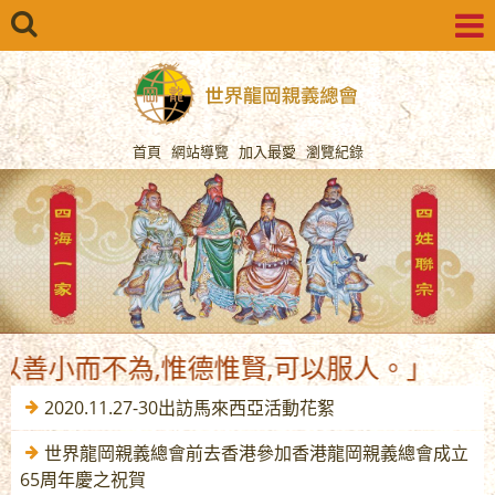
首頁
網站導覽
加入最愛
瀏覽紀錄
小而不為,惟德惟賢,可以服人。」
2020.11.27-30出訪馬來西亞活動花絮
世界龍岡親義總會前去香港參加香港龍岡親義總會成立
65周年慶之祝賀