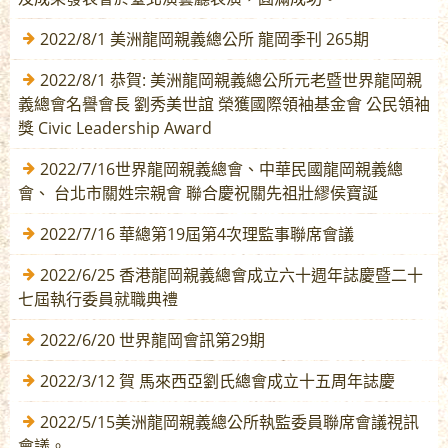
2022/8/1 美洲龍岡親義總公所 龍岡季刊 265期
2022/8/1 恭賀: 美洲龍岡親義總公所元老暨世界龍岡親
義總會名譽會長 劉秀美世誼 榮獲國際領袖基金會 公民領袖
獎 Civic Leadership Award
2022/7/16世界龍岡親義總會、中華民國龍岡親義總
會、 台北市關姓宗親會 聯合慶祝關先祖壯繆侯寶誕
2022/7/16 華總第19屆第4次理監事聯席會議
2022/6/25 香港龍岡親義總會成立六十週年誌慶暨二十
七屆執行委員就職典禮
2022/6/20 世界龍岡會訊第29期
2022/3/12 賀 馬來西亞劉氏總會成立十五周年誌慶
2022/5/15美洲龍岡親義總公所執監委員聯席會議視訊
會議。