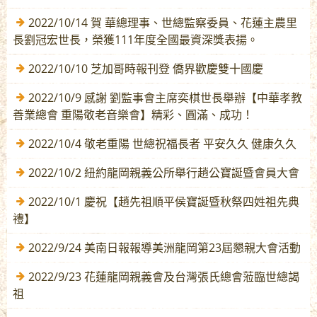
2022/10/14 賀 華總理事、世總監察委員、花蓮主農里
長劉冠宏世長，榮獲111年度全國最資深獎表揚。
2022/10/10 芝加哥時報刊登 僑界歡慶雙十國慶
2022/10/9 感謝 劉監事會主席奕棋世長舉辦【中華孝教
善業總會 重陽敬老音樂會】精彩、圓滿、成功！
2022/10/4 敬老重陽 世總祝福長者 平安久久 健康久久
2022/10/2 紐約龍岡親義公所舉行趙公寶誕暨會員大會
2022/10/1 慶祝【趙先祖順平侯寶誕暨秋祭四姓祖先典
禮】
2022/9/24 美南日報報導美洲龍岡第23屆懇親大會活動
2022/9/23 花蓮龍岡親義會及台灣張氏總會蒞臨世總謁
祖