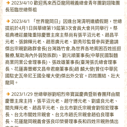
2023/4/10 歡迎馬來西亞龍岡親義總會青年團劉翊隆團
長蒞臨世總祭祖
2023/4/1 「世界龍岡日」因逢台灣清明連續假期，世總
提前於4月1日與華總第19屆第3次會員大會共同舉行。祭
祖典禮莊嚴隆重除慶豐主席主祭尚有張平沼元老、趙昌平
元老、張錦輝元老、趙恩廣元老、劉秀珍監督參與更邀請
傑出宗親劉啟群會長(台灣路竹會,為世界各地貧困百姓巡迴
醫療,幫助海內外弱勢族群)、劉元順董事長(中華民國製麵
商業同業公會理事長)、張政雄董事長(臺灣張氏總會理事
長、花蓮壽豐鄉文昌帝君廟董事長)趙 麟大使(曾任中華民
國駐史瓦帝尼王國全權大使)傑出外交官。四姓團結、壯大
龍岡。
2023/1/29 世總舉辦劉昭烈帝寶誕慶典暨新春團拜由關
慶豐主席主持，張平沼元老、趙守博元老、劉盛良元老、
關先輝元老、趙昌平元老、台北市劉氏宗親會劉恒宏理事
長、台北市關姓宗親會、台北市趙氏宗親會趙伯良理事
長、花蓮龍岡親義會張良印榮譽理事長和四姓宗親熱情出