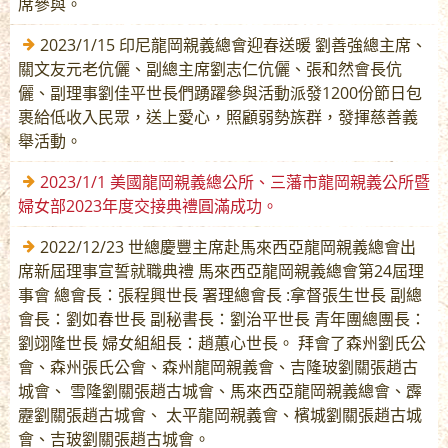
席參與。
2023/1/15 印尼龍岡親義總會迎春送暖 劉善強總主席、
關文友元老伉儷、副總主席劉志仁伉儷、張和然會長伉
儷、副理事劉佳平世長們踴躍參與活動派發1200份節日包
裹給低收入民眾，送上愛心，照顧弱勢族群，發揮慈善義
舉活動。
2023/1/1 美國龍岡親義總公所、三藩市龍岡親義公所暨
婦女部2023年度交接典禮圓滿成功。
2022/12/23 世總慶豐主席赴馬來西亞龍岡親義總會出
席新屆理事宣誓就職典禮 馬來西亞龍岡親義總會第24屆理
事會 總會長：張程興世長 署理總會長 :拿督張生世長 副總
會長：劉如春世長 副秘書長：劉治平世長 青年團總團長：
劉翊隆世長 婦女組組長：趙蕙心世長。 拜會了森州劉氏公
會、森州張氏公會、森州龍岡親義會、吉隆玻劉關張趙古
城會、 雪隆劉關張趙古城會、馬來西亞龍岡親義總會、霹
靂劉關張趙古城會、 太平龍岡親義會、檳城劉關張趙古城
會、吉玻劉關張趙古城會。