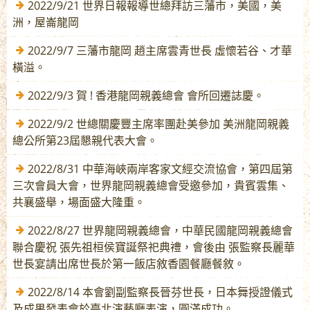
2022/9/21 世界日報報導世總拜訪三藩市，美國，美
洲，屋崙龍岡
2022/9/7 三藩市龍岡 趙主席雲青世長 虛懷若谷、才華
橫溢。
2022/9/3 賀 ! 香港龍岡親義總會 會所回遷誌慶。
2022/9/2 世總關慶豐主席率團赴美參加 美洲龍岡親義
總公所第23屆懇親代表大會。
2022/8/31 中華海峽兩岸客家文經交流協會，第四屆第
三次會員大會，世界龍岡親義總會受邀參加，貴賓雲集、
共襄盛舉，場面盛大隆重。
2022/8/27 世界龍岡親義總會，中華民國龍岡親義總會
聯合慶祝 張先祖桓侯寶誕祭祀典禮，會後由 張監察長麗華
世長宴請出席世長於第一飯店敘香園餐廳餐敘。
2022/8/14 本會劉副監察長晉芬世長，日本舞授證儀式
及成果發表會於臺北演藝廳表演，圓滿成功。