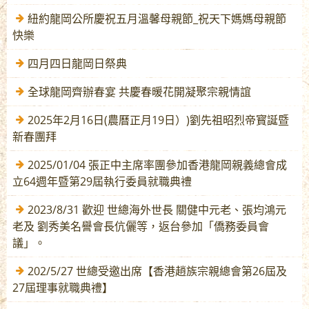
紐約龍岡公所慶祝五月溫馨母親節_祝天下媽媽母親節
快樂
四月四日龍岡日祭典
全球龍岡齊辦春宴 共慶春暖花開凝聚宗親情誼
2025年2月16日(農曆正月19日）)劉先祖昭烈帝寳誕暨
新春團拜
2025/01/04 張正中主席率團參加香港龍岡親義總會成
立64週年暨第29屆執行委員就職典禮
2023/8/31 歡迎 世總海外世長 關健中元老、張均鴻元
老及 劉秀美名譽會長伉儷等，返台參加「僑務委員會
議」。
202/5/27 世總受邀出席【香港趙族宗親總會第26屆及
27屆理事就職典禮】