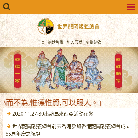
首頁
網站導覽
加入最愛
瀏覽紀錄
不為,惟德惟賢,可以服人。」
2020.11.27-30出訪馬來西亞活動花絮
世界龍岡親義總會前去香港參加香港龍岡親義總會成立
65周年慶之祝賀