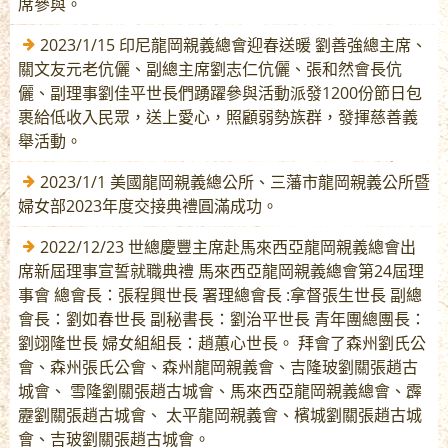
席參與。
2023/1/15 印尼龍岡親義總會迎春送暖 劉善強總主席、
關文友元老伉儷、副總主席劉志仁伉儷、張和然會長伉
儷、副理事劉佳平世長們踴躍參與活動派發1200份節日包
裹給低收入民眾，送上愛心，照顧弱勢族群，發揮慈善義
舉活動。
2023/1/1 美國龍岡親義總公所、三藩市龍岡親義公所暨
婦女部2023年度交接典禮圓滿成功。
2022/12/23 世總慶豐主席赴馬來西亞龍岡親義總會出
席新屆理事宣誓就職典禮 馬來西亞龍岡親義總會第24屆理
事會 總會長：張程興世長 署理總會長 :拿督張生世長 副總
會長：劉如春世長 副秘書長：劉治平世長 青年團總團長：
劉翊隆世長 婦女組組長：趙蕙心世長。 拜會了森州劉氏公
會、森州張氏公會、森州龍岡親義會、吉隆玻劉關張趙古
城會、 雪隆劉關張趙古城會、馬來西亞龍岡親義總會、霹
靂劉關張趙古城會、 太平龍岡親義會、檳城劉關張趙古城
會、吉玻劉關張趙古城會。