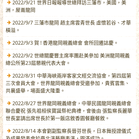
2022/9/21 世界日報報導世總拜訪三藩市，美國，美
洲，屋崙龍岡
2022/9/7 三藩市龍岡 趙主席雲青世長 虛懷若谷、才華
橫溢。
2022/9/3 賀 ! 香港龍岡親義總會 會所回遷誌慶。
2022/9/2 世總關慶豐主席率團赴美參加 美洲龍岡親義
總公所第23屆懇親代表大會。
2022/8/31 中華海峽兩岸客家文經交流協會，第四屆第
三次會員大會，世界龍岡親義總會受邀參加，貴賓雲集、
共襄盛舉，場面盛大隆重。
2022/8/27 世界龍岡親義總會，中華民國龍岡親義總會
聯合慶祝 張先祖桓侯寶誕祭祀典禮，會後由 張監察長麗華
世長宴請出席世長於第一飯店敘香園餐廳餐敘。
2022/8/14 本會劉副監察長晉芬世長，日本舞授證儀式
及成果發表會於臺北演藝廳表演，圓滿成功。