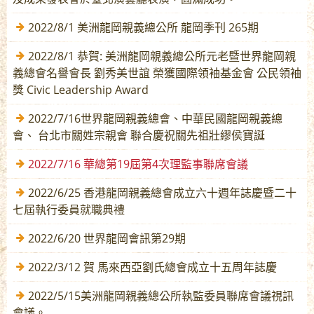
2022/8/1 美洲龍岡親義總公所 龍岡季刊 265期
2022/8/1 恭賀: 美洲龍岡親義總公所元老暨世界龍岡親
義總會名譽會長 劉秀美世誼 榮獲國際領袖基金會 公民領袖
獎 Civic Leadership Award
2022/7/16世界龍岡親義總會、中華民國龍岡親義總
會、 台北市關姓宗親會 聯合慶祝關先祖壯繆侯寶誕
2022/7/16 華總第19屆第4次理監事聯席會議
2022/6/25 香港龍岡親義總會成立六十週年誌慶暨二十
七屆執行委員就職典禮
2022/6/20 世界龍岡會訊第29期
2022/3/12 賀 馬來西亞劉氏總會成立十五周年誌慶
2022/5/15美洲龍岡親義總公所執監委員聯席會議視訊
會議。