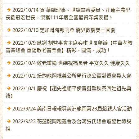
2022/10/14 賀 華總理事、世總監察委員、花蓮主農里
長劉冠宏世長，榮獲111年度全國最資深獎表揚。
2022/10/10 芝加哥時報刊登 僑界歡慶雙十國慶
2022/10/9 感謝 劉監事會主席奕棋世長舉辦【中華孝教
善業總會 重陽敬老音樂會】精彩、圓滿、成功！
2022/10/4 敬老重陽 世總祝福長者 平安久久 健康久久
2022/10/2 紐約龍岡親義公所舉行趙公寶誕暨會員大會
2022/10/1 慶祝【趙先祖順平侯寶誕暨秋祭四姓祖先典
禮】
2022/9/24 美南日報報導美洲龍岡第23屆懇親大會活動
2022/9/23 花蓮龍岡親義會及台灣張氏總會蒞臨世總謁
祖