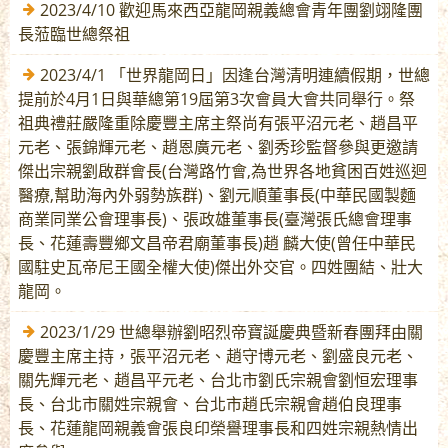
2023/4/10 歡迎馬來西亞龍岡親義總會青年團劉翊隆團
長蒞臨世總祭祖
2023/4/1 「世界龍岡日」因逢台灣清明連續假期，世總
提前於4月1日與華總第19屆第3次會員大會共同舉行。祭
祖典禮莊嚴隆重除慶豐主席主祭尚有張平沼元老、趙昌平
元老、張錦輝元老、趙恩廣元老、劉秀珍監督參與更邀請
傑出宗親劉啟群會長(台灣路竹會,為世界各地貧困百姓巡迴
醫療,幫助海內外弱勢族群)、劉元順董事長(中華民國製麵
商業同業公會理事長)、張政雄董事長(臺灣張氏總會理事
長、花蓮壽豐鄉文昌帝君廟董事長)趙 麟大使(曾任中華民
國駐史瓦帝尼王國全權大使)傑出外交官。四姓團結、壯大
龍岡。
2023/1/29 世總舉辦劉昭烈帝寶誕慶典暨新春團拜由關
慶豐主席主持，張平沼元老、趙守博元老、劉盛良元老、
關先輝元老、趙昌平元老、台北市劉氏宗親會劉恒宏理事
長、台北市關姓宗親會、台北市趙氏宗親會趙伯良理事
長、花蓮龍岡親義會張良印榮譽理事長和四姓宗親熱情出