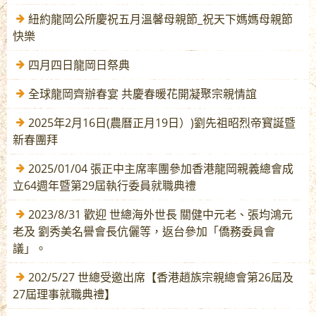
紐約龍岡公所慶祝五月溫馨母親節_祝天下媽媽母親節
快樂
四月四日龍岡日祭典
全球龍岡齊辦春宴 共慶春暖花開凝聚宗親情誼
2025年2月16日(農曆正月19日）)劉先祖昭烈帝寳誕暨
新春團拜
2025/01/04 張正中主席率團參加香港龍岡親義總會成
立64週年暨第29屆執行委員就職典禮
2023/8/31 歡迎 世總海外世長 關健中元老、張均鴻元
老及 劉秀美名譽會長伉儷等，返台參加「僑務委員會
議」。
202/5/27 世總受邀出席【香港趙族宗親總會第26屆及
27屆理事就職典禮】