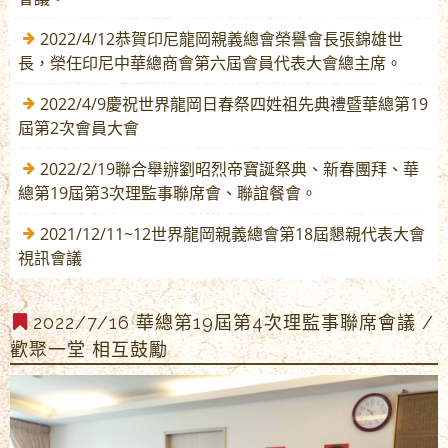
2022/4/12恭賀印尼龍岡親義總會榮譽會長張錦雄世
長，榮任印尼中華總商會第六屆會員代表大會總主席。
2022/4/9慶祝世界龍岡日春祭四姓祖先典禮暨華總第19
屆第2次會員大會
2022/2/19聯合舉辦劉昭烈帝寶誕祭典、新春團拜、華
總第19屆第3次理監事聯席會、聯誼餐會。
2021/12/11~12世界龍岡親義總會第18屆懇親代表大會
視訊會議
2022/7/16 華總第19屆第4次理監事聯席會議 /
歡聚一堂 相互鼓勵