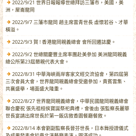
2022/9/21 世界日報報導世總拜訪三藩市，美國，美
洲，屋崙龍岡
2022/9/7 三藩市龍岡 趙主席雲青世長 虛懷若谷、才華
橫溢。
2022/9/3 賀 ! 香港龍岡親義總會 會所回遷誌慶。
2022/9/2 世總關慶豐主席率團赴美參加 美洲龍岡親義
總公所第23屆懇親代表大會。
2022/8/31 中華海峽兩岸客家文經交流協會，第四屆第
三次會員大會，世界龍岡親義總會受邀參加，貴賓雲集、
共襄盛舉，場面盛大隆重。
2022/8/27 世界龍岡親義總會，中華民國龍岡親義總會
聯合慶祝 張先祖桓侯寶誕祭祀典禮，會後由 張監察長麗華
世長宴請出席世長於第一飯店敘香園餐廳餐敘。
2022/8/14 本會劉副監察長晉芬世長，日本舞授證儀式
及成果發表會於臺北演藝廳表演，圓滿成功。