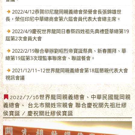
2022/4/12恭賀印尼龍岡親義總會榮譽會長張錦雄世
長，榮任印尼中華總商會第六屆會員代表大會總主席。
2022/4/9慶祝世界龍岡日春祭四姓祖先典禮暨華總第19
屆第2次會員大會
2022/2/19聯合舉辦劉昭烈帝寶誕祭典、新春團拜、華
總第19屆第3次理監事聯席會、聯誼餐會。
2021/12/11~12世界龍岡親義總會第18屆懇親代表大會
視訊會議
2022/7/16世界龍岡親義總會、中華民國龍岡親
義總會、 台北市關姓宗親會 聯合慶祝關先祖壯繆
侯寶誕 / 慶祝關壯繆侯寶誕