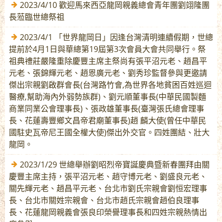
2023/4/10 歡迎馬來西亞龍岡親義總會青年團劉翊隆團
長蒞臨世總祭祖
2023/4/1 「世界龍岡日」因逢台灣清明連續假期，世總
提前於4月1日與華總第19屆第3次會員大會共同舉行。祭
祖典禮莊嚴隆重除慶豐主席主祭尚有張平沼元老、趙昌平
元老、張錦輝元老、趙恩廣元老、劉秀珍監督參與更邀請
傑出宗親劉啟群會長(台灣路竹會,為世界各地貧困百姓巡迴
醫療,幫助海內外弱勢族群)、劉元順董事長(中華民國製麵
商業同業公會理事長)、張政雄董事長(臺灣張氏總會理事
長、花蓮壽豐鄉文昌帝君廟董事長)趙 麟大使(曾任中華民
國駐史瓦帝尼王國全權大使)傑出外交官。四姓團結、壯大
龍岡。
2023/1/29 世總舉辦劉昭烈帝寶誕慶典暨新春團拜由關
慶豐主席主持，張平沼元老、趙守博元老、劉盛良元老、
關先輝元老、趙昌平元老、台北市劉氏宗親會劉恒宏理事
長、台北市關姓宗親會、台北市趙氏宗親會趙伯良理事
長、花蓮龍岡親義會張良印榮譽理事長和四姓宗親熱情出