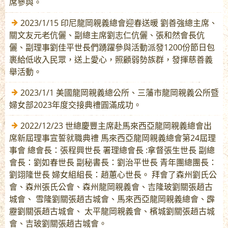
席參與。
2023/1/15 印尼龍岡親義總會迎春送暖 劉善強總主席、
關文友元老伉儷、副總主席劉志仁伉儷、張和然會長伉
儷、副理事劉佳平世長們踴躍參與活動派發1200份節日包
裹給低收入民眾，送上愛心，照顧弱勢族群，發揮慈善義
舉活動。
2023/1/1 美國龍岡親義總公所、三藩市龍岡親義公所暨
婦女部2023年度交接典禮圓滿成功。
2022/12/23 世總慶豐主席赴馬來西亞龍岡親義總會出
席新屆理事宣誓就職典禮 馬來西亞龍岡親義總會第24屆理
事會 總會長：張程興世長 署理總會長 :拿督張生世長 副總
會長：劉如春世長 副秘書長：劉治平世長 青年團總團長：
劉翊隆世長 婦女組組長：趙蕙心世長。 拜會了森州劉氏公
會、森州張氏公會、森州龍岡親義會、吉隆玻劉關張趙古
城會、 雪隆劉關張趙古城會、馬來西亞龍岡親義總會、霹
靂劉關張趙古城會、 太平龍岡親義會、檳城劉關張趙古城
會、吉玻劉關張趙古城會。