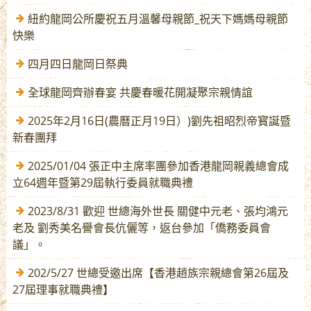
紐約龍岡公所慶祝五月溫馨母親節_祝天下媽媽母親節
快樂
四月四日龍岡日祭典
全球龍岡齊辦春宴 共慶春暖花開凝聚宗親情誼
2025年2月16日(農曆正月19日）)劉先祖昭烈帝寳誕暨
新春團拜
2025/01/04 張正中主席率團參加香港龍岡親義總會成
立64週年暨第29屆執行委員就職典禮
2023/8/31 歡迎 世總海外世長 關健中元老、張均鴻元
老及 劉秀美名譽會長伉儷等，返台參加「僑務委員會
議」。
202/5/27 世總受邀出席【香港趙族宗親總會第26屆及
27屆理事就職典禮】