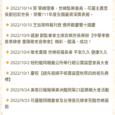
2022/10/14 賀 華總理事、世總監察委員、花蓮主農里
長劉冠宏世長，榮獲111年度全國最資深獎表揚。
2022/10/10 芝加哥時報刊登 僑界歡慶雙十國慶
2022/10/9 感謝 劉監事會主席奕棋世長舉辦【中華孝教
善業總會 重陽敬老音樂會】精彩、圓滿、成功！
2022/10/4 敬老重陽 世總祝福長者 平安久久 健康久久
2022/10/2 紐約龍岡親義公所舉行趙公寶誕暨會員大會
2022/10/1 慶祝【趙先祖順平侯寶誕暨秋祭四姓祖先典
禮】
2022/9/24 美南日報報導美洲龍岡第23屆懇親大會活動
2022/9/23 花蓮龍岡親義會及台灣張氏總會蒞臨世總謁
祖