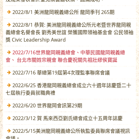
2022/8/1 美洲龍岡親義總公所 龍岡季刊 265期
2022/8/1 恭賀: 美洲龍岡親義總公所元老暨世界龍岡親
義總會名譽會長 劉秀美世誼 榮獲國際領袖基金會 公民領袖
獎 Civic Leadership Award
2022/7/16世界龍岡親義總會、中華民國龍岡親義總
會、 台北市關姓宗親會 聯合慶祝關先祖壯繆侯寶誕
2022/7/16 華總第19屆第4次理監事聯席會議
2022/6/25 香港龍岡親義總會成立六十週年誌慶暨二十
七屆執行委員就職典禮
2022/6/20 世界龍岡會訊第29期
2022/3/12 賀 馬來西亞劉氏總會成立十五周年誌慶
2022/5/15美洲龍岡親義總公所執監委員聯席會議視訊
會議。