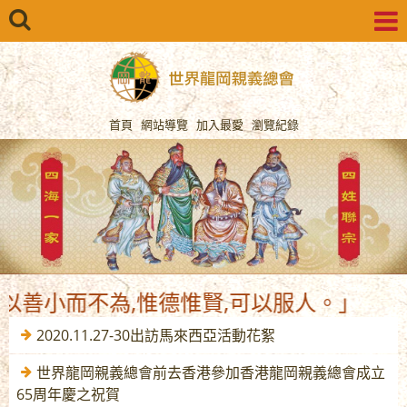
首頁
網站導覽
加入最愛
瀏覽紀錄
善小而不為,惟德惟賢,可以服人。」
2020.11.27-30出訪馬來西亞活動花絮
世界龍岡親義總會前去香港參加香港龍岡親義總會成立
65周年慶之祝賀