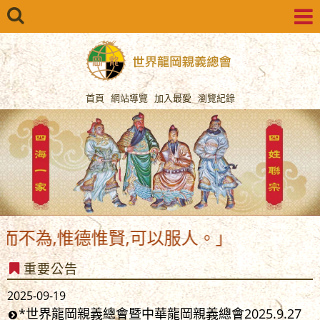
首頁
網站導覽
加入最愛
瀏覽紀錄
不為,惟德惟賢,可以服人。」
重要公告
2025-09-19
*世界龍岡親義總會暨中華龍岡親義總會2025.9.27