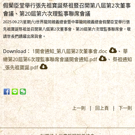
假蘭臣堂舉行張先祖寶誕祭祖暨召開第八屆第2次董事
會議、第20屆第六次理監事聯席會議
2025.09.27(星期六)世界龍岡親義總會暨中華龍岡親義總會假蘭臣堂舉行張
先祖寶誕祭祖並召開第八屆第2次董事會、第20屆第六次理監事聯席會，敬
請世長們踴躍出席與會。
Download：
1開會通知_第八屆第2次董事會.doc
、
華
總第20屆第6次理監事聯席會議開會通知.pdf
、
祭祖通知
_張先祖寶誕.pdf
上一則
|
回上頁
|
下一則