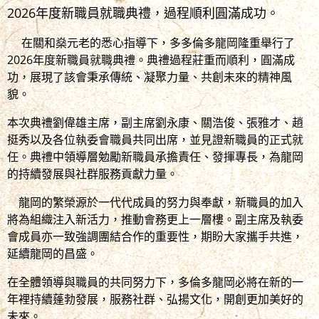
2026年度新職員就職典禮，過程順利圓滿成功。
在關和燊元老的悉心指導下，多多倫多龍岡隆重舉行了
2026年度新職員就職典禮。典禮過程莊重而順利，圓滿成
功，展現了該會秉承傳統、凝聚力量、共創未來的精神風
貌。
本次典禮劉偉雄主席，副主席劉永康、關浩俊、張雅才、趙
挺秀以及各位執委會職員共同出席，並見證新職員的正式就
任。典禮中領導層勉勵新職員承擔責任、發揮專長，為龍岡
的持續發展與社群服務貢獻力量。
龍岡的繁榮源於一代代成員的努力與奉獻，新職員的加入
將為組織注入新活力，推動會務更上一層樓。副主席及執委
會成員亦一致強調團結合作的重要性，期盼大家攜手共進，
延續龍岡的昌盛。
在全體領導與職員的共同努力下，多倫多龍岡必將在新的一
年裡持續蓬勃發展，服務社群、弘揚文化，開創更加美好的
未來。