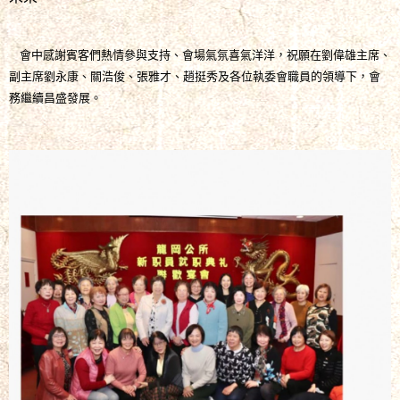
會中感謝賓客們熱情參與支持、會場氣氛喜氣洋洋，祝願在劉偉雄主席、
副主席劉永康、關浩俊、張雅才、趙挺秀及各位執委會職員的領導下，會
務繼續昌盛發展。