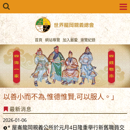
首頁
網站導覽
加入最愛
瀏覽紀錄
以善小而不為,惟德惟賢,可以服人。」
最新消息
2026-01-06
* 屋崙龍岡親義公所於元月4日隆重舉行新舊職員交