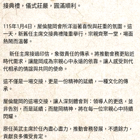
接典禮，儀式莊嚴，圓滿順利。
115年1月4日，屋倫龍岡會所洋溢著喜悅與莊重的氛圍。這
一天，新舊任主席交接典禮隆重舉行，宗親齊聚一堂，場面
熱鬧而溫馨。
新任主席接過印信，象徵責任的傳承。將推動會務更貼近
時代需求，讓龍岡成為宗親心中永遠的依靠。讓人感受到代
代相承的情誼與共同的使命。
這不僅是一場交接，更是一份精神的延續，一種文化的傳
承。
屋倫龍岡的這場交接，讓人深刻體會到：領導人的更迭，並
非告別，而是延續；而龍岡精神，將在每一位宗親心中持續
閃耀。
原任英武主席於任內盡心盡力，推動會務發展，不遺餘力，
貢獻良多備受肯定。