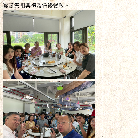
寳誕祭祖典禮及會後餐敘。