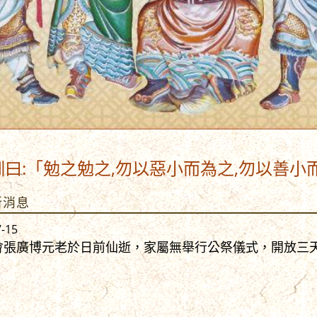
之勉之,勿以惡小而為之,勿以善小而不為,
新消息
7-15
會張廣博元老於日前仙逝，家屬無舉行公祭儀式，開放三