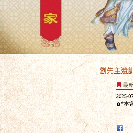
劉先主遺訓曰:「勉
最
2025-0
*本