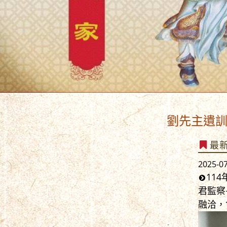
劉先主遺訓曰:「勉
最
2025-0
11
君監察
融洽，