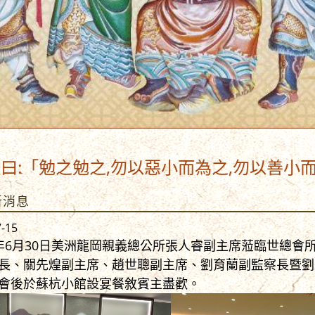
之勉之,勿以惡小而為之,勿以善小而不為,惟
新消息
7-15
4年6月30日美洲龍岡親義總公所張人睿副主席蒞臨世總
長、關先煌副主席、趙世聰副主席、劉育蘭副監察長暨劉
會後於蘇杭小館設宴餐敘賓主盡歡。