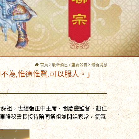
首頁
最新消息 / 重要公告
最新消息
德惟賢,可以服人。」
會所謁祖，世總張正中主席、關慶豐監督、趙仁
東隆秘書長接待陪同祭祖並閒話家常，氣氛