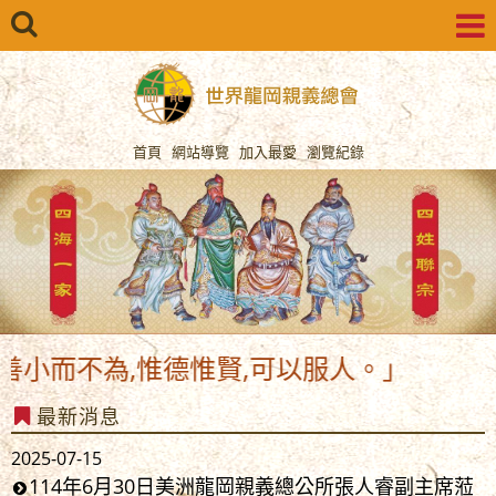
首頁
網站導覽
加入最愛
瀏覽紀錄
小而不為,惟德惟賢,可以服人。」
最新消息
2025-07-15
114年6月30日美洲龍岡親義總公所張人睿副主席蒞