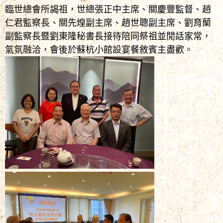
臨世總會所謁祖，世總張正中主席、關慶豐監督、趙
仁君監察長、關先煌副主席、趙世聰副主席、劉育蘭
副監察長暨劉東隆秘書長接待陪同祭祖並閒話家常，
氣氛融洽，會後於蘇杭小館設宴餐敘賓主盡歡。