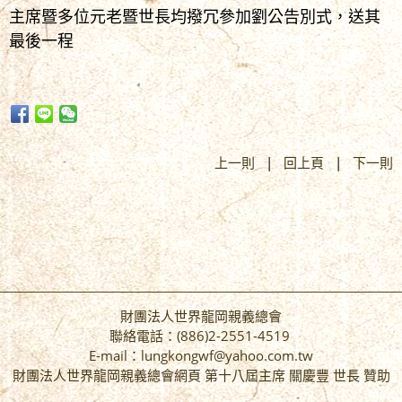
主席暨多位元老暨世長均撥冗參加劉公告別式，送其
最後一程
上一則
|
回上頁
|
下一則
財團法人世界龍岡親義總會
聯絡電話：(886)2-2551-4519
E-mail：lungkongwf@yahoo.com.tw
財團法人世界龍岡親義總會網頁 第十八屆主席 關慶豐 世長 贊助