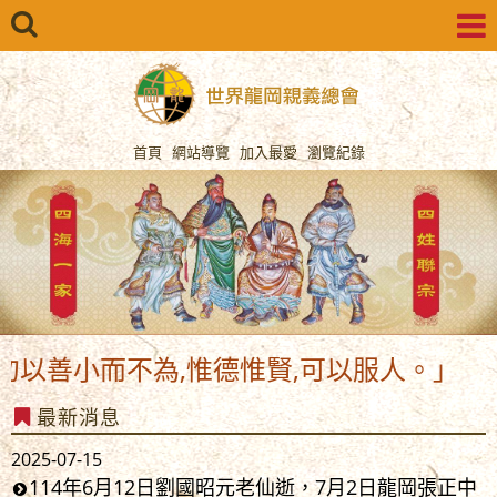
首頁
網站導覽
加入最愛
瀏覽紀錄
勿以善小而不為,惟德惟賢,可以服人。」
最新消息
2025-07-15
114年6月12日劉國昭元老仙逝，7月2日龍岡張正中