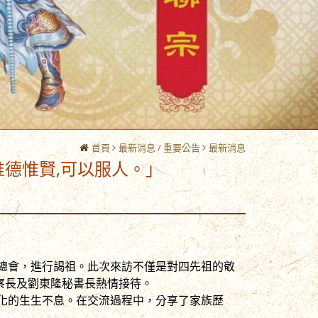
首頁
最新消息 / 重要公告
最新消息
可以服人。」
總會，進行謁祖。此次來訪不僅是對四先祖的敬
察長及劉東隆秘書長熱情接待。
化的生生不息。在交流過程中，分享了家族歷