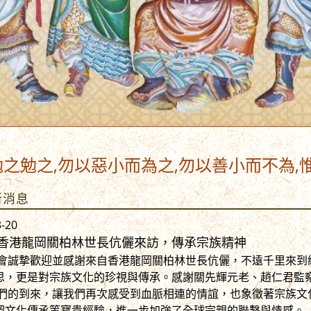
勿以惡小而為之,勿以善小而不為,惟德惟賢,
新消息
3-20
香港龍岡關柏林世長伉儷來訪，傳承宗族精神
誠摯歡迎並感謝來自香港龍岡關柏林世長伉儷，不遠千里來到
思，更是對宗族文化的珍視與傳承。感謝關先輝元老、趙仁君監
的到來，讓我們再次感受到血脈相連的情誼，也象徵著宗族文
岡文化傳承等寶貴經驗，進一步加強了全球宗親的聯繫與情感。