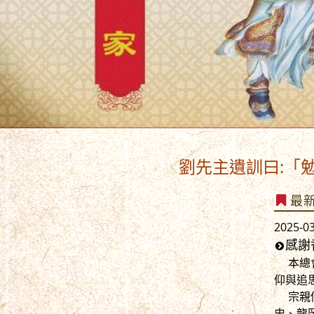
劉先主遺訓曰:「勉之勉之,
最
2025-0
感謝
本總會
仰與追
宗親們
史、龍