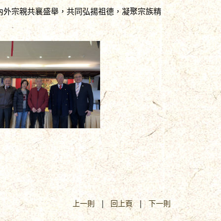
內外宗親共襄盛舉，共同弘揚祖德，凝聚宗族精
上一則
|
回上頁
|
下一則